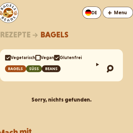
+
Menu
DE
REZEPTE
→
BAGELS
Vegetarisch
Vegan
Glutenfrei
BAGELS
SÜSS
BEANS
Sorry, nichts gefunden.
Mach mit