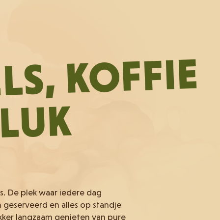
LS, KOFFIE
LUK
s. De plek waar iedere dag
eserveerd en alles op standje
kker langzaam genieten van pure