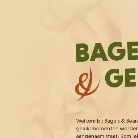
BAGE
GE
Welkom bij Bagels & Bean
geluksmomenten worden g
aangenaam staat. Kom le