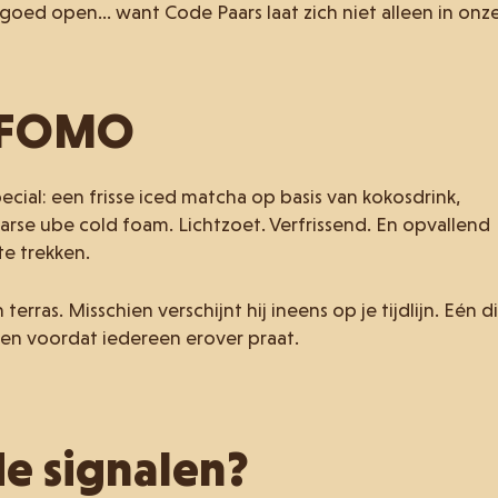
ed open… want Code Paars laat zich niet alleen in onz
? FOMO
ial: een frisse iced matcha op basis van kokosdrink,
rse ube cold foam. Lichtzoet. Verfrissend. En opvallend
e trekken.
erras. Misschien verschijnt hij ineens op je tijdlijn. Eén d
en voordat iedereen erover praat.
de signalen?