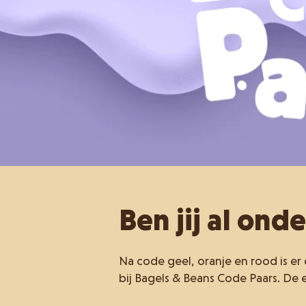
Ben jij al ond
Na code geel, oranje en rood is er
bij Bagels & Beans Code Paars. De e