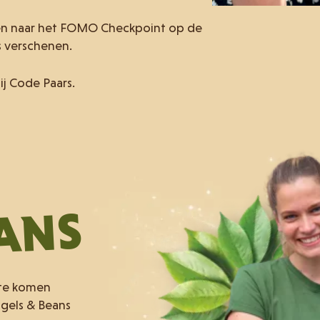
en naar het FOMO Checkpoint op de
is verschenen.
ij Code Paars.
EANS
 te komen
agels & Beans