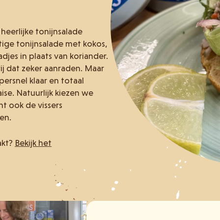
 heerlijke tonijnsalade
tige tonijnsalade met kokos,
djes in plaats van koriander.
ij dat zeker aanraden. Maar
persnel klaar en totaal
ise. Natuurlijk kiezen we
t ook de vissers
en.
akt?
Bekijk het