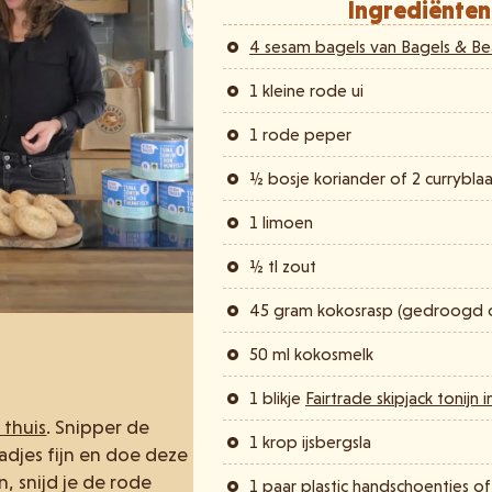
Ingrediënten
4 sesam bagels van Bagels & Be
1 kleine rode ui
1 rode peper
½ bosje koriander of 2 currybla
1 limoen
½ tl zout
45 gram kokosrasp (gedroogd o
50 ml kokosmelk
1 blikje
Fairtrade skipjack tonijn 
 thuis
. Snipper de
1 krop ijsbergsla
adjes fijn en doe deze
n, snijd je de rode
1 paar plastic handschoentjes o