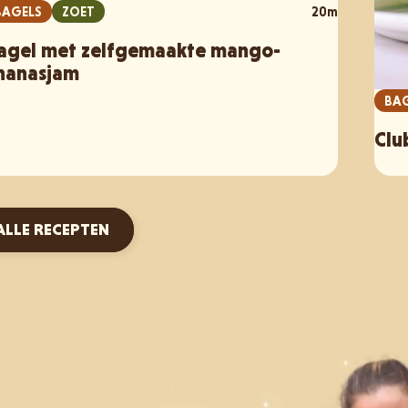
BAGELS
ZOET
20m
agel met zelfgemaakte mango-
nanasjam
BA
Clu
ALLE RECEPTEN