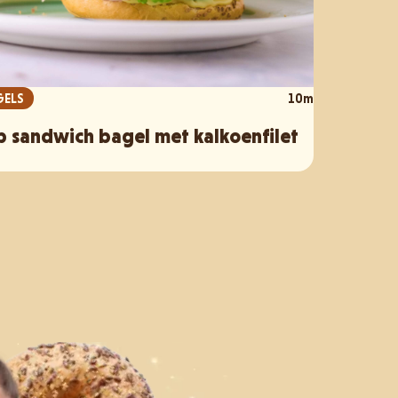
GELS
10m
b sandwich bagel met kalkoenfilet