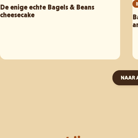
De enige echte Bagels & Beans
cheesecake
B
a
NAAR 