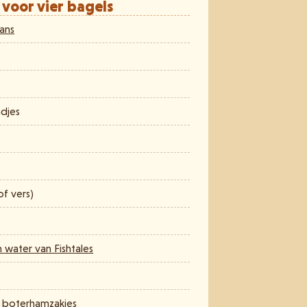
 voor vier bagels
ans
adjes
f vers)
in water van Fishtales
f boterhamzakjes