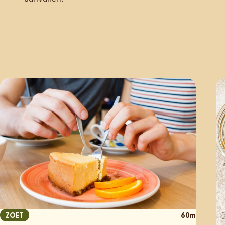
ZOET
60m