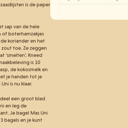
zaadlijsten is de peper
t sap van de hele
n of boterhamzakjes
 de koriander en het
 zout toe. Ze zeggen
at ‘smelten’. Kneed
maakbeleving is 10
asp, de kokosmelk en
et je handen tot je
i is nu klaar.
 deel een groot blad
ni en leg de
ant. Je bagel Mas Uni
 3 bagels en je kunt