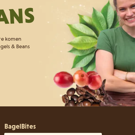
EANS
 te komen
agels & Beans
BagelBites