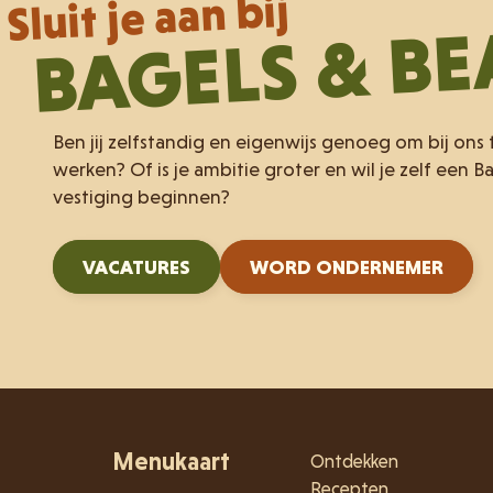
Sluit je aan bij
BAGELS & B
Ben jij zelfstandig en eigenwijs genoeg om bij ons
werken? Of is je ambitie groter en wil je zelf een B
vestiging beginnen?
VACATURES
WORD ONDERNEMER
Menukaart
Ontdekken
Recepten