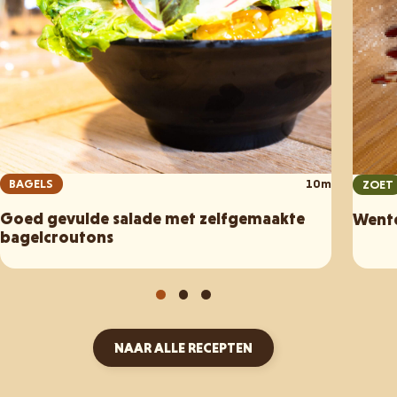
BAGELS
10m
ZOET
Goed gevulde salade met zelfgemaakte
Wente
bagelcroutons