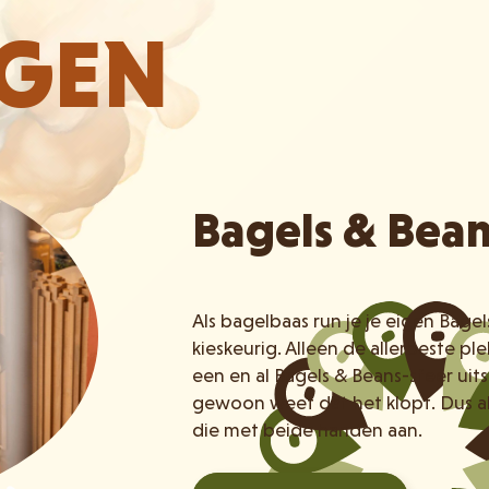
IGEN
Bagels & Bea
Als bagelbaas run je je eigen Bage
kieskeurig. Alleen de allerbeste p
een en al Bagels & Beans-sfeer uits
gewoon weet dat het klopt. Dus a
die met beide handen aan.