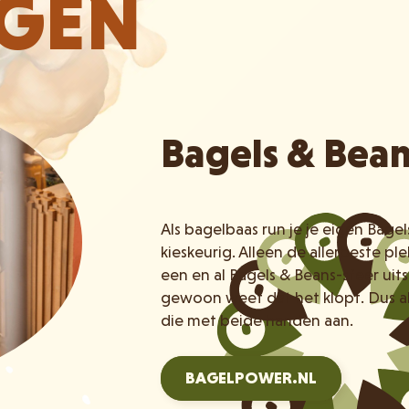
IGEN
Bagels & Bea
Als bagelbaas run je je eigen Bage
kieskeurig. Alleen de allerbeste p
een en al Bagels & Beans-sfeer uits
gewoon weet dat het klopt. Dus a
die met beide handen aan.
BAGELPOWER.NL