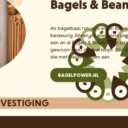
Bagels & Bea
Als bagelbaas run je je eigen Bage
kieskeurig. Alleen de allerbeste p
een en al Bagels & Beans-sfeer uits
gewoon weet dat het klopt. Dus a
die met beide handen aan.
BAGELPOWER.NL
 VESTIGING