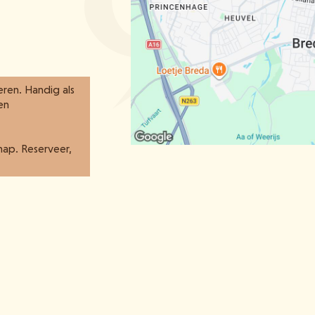
eren. Handig als
een
hap. Reserveer,