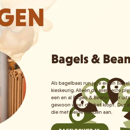
IGEN
Bagels & Bea
Als bagelbaas run je je eigen Bage
kieskeurig. Alleen de allerbeste p
een en al Bagels & Beans-sfeer uits
gewoon weet dat het klopt. Dus a
die met beide handen aan.