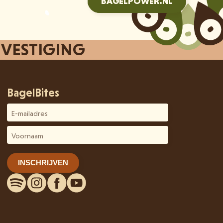
BAGELPOWER.NL
 VESTIGING
BagelBites