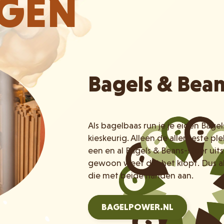
IGEN
Bagels & Bea
Als bagelbaas run je je eigen Bage
kieskeurig. Alleen de allerbeste p
een en al Bagels & Beans-sfeer uits
gewoon weet dat het klopt. Dus a
die met beide handen aan.
BAGELPOWER.NL