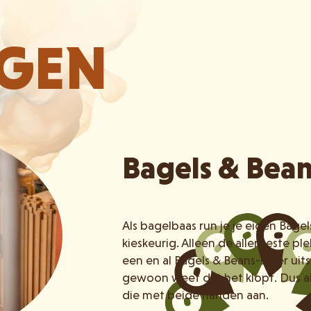
IGEN
Bagels & Bea
Als bagelbaas run je je eigen Bage
kieskeurig. Alleen de allerbeste p
een en al Bagels & Beans-sfeer uits
gewoon weet dat het klopt. Dus a
die met beide handen aan.