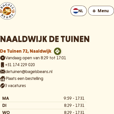
+
Menu
NL
NAALDWIJK DE TUINEN
De Tuinen 72, Naaldwijk
Vandaag open van 8:29 tot 17:01
+31 174 229 020
detuinen@bagelsbeans.nl
Plaats een bestelling
3 vacatures
MA
9:59 - 17:31
DI
8:29 - 17:31
WO
8:29 - 17:31