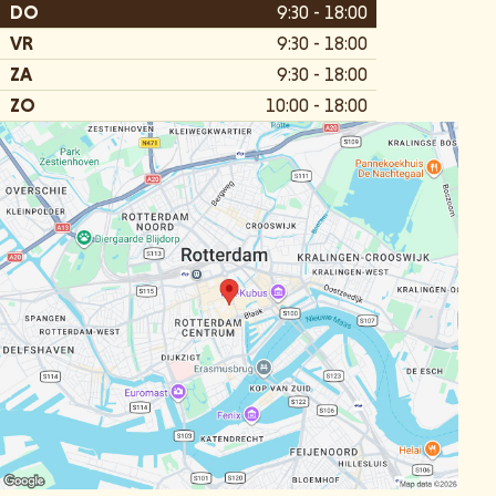
DO
9:30 - 18:00
VR
9:30 - 18:00
ZA
9:30 - 18:00
ZO
10:00 - 18:00