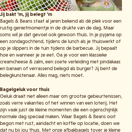
Jij bakt ‘m, jij belegt ‘m
Bagels & Beans staat al jaren bekend als dé plek voor een
rustig genietmomentje in de drukte van de dag. Maar
soms wil je dat gevoel ook gewoon thuis. In je pyjama op
een zondagochtend, tijdens de lunch als je thuiswerkt of
op je slippers in de tuin tijdens de barbecue. Jij bepaalt
hoe en wanneer je ze eet. Ga je voor een klassieke
creamcheese & zalm, een zoete verleiding met pindakaas
en banaan of verrassend belegd als burger? Jij bent de
belegkunstenaar. Alles mag, niets moet.
Bagelgeluk voor thuis
Geluk draait niet alleen maar om grootse gebeurtenissen,
zoals verre vakanties of het winnen van een loterij. Het
zijn vaak juist de kleine momenten die een ogenschijnlijk
normale dag speciaal maken. Waar Bagels & Beans ooit
begon met rust, aandacht en koffie op locatie, doen we
dat nu bij jou thuis. Met onze afbakbagels tover je kleine