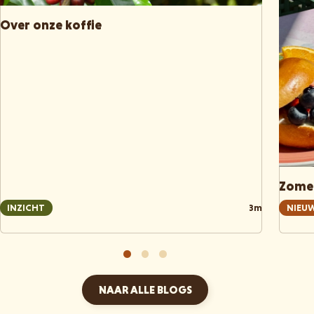
Over onze koffie
Zomer
INZICHT
3m
NIEU
NAAR ALLE BLOGS