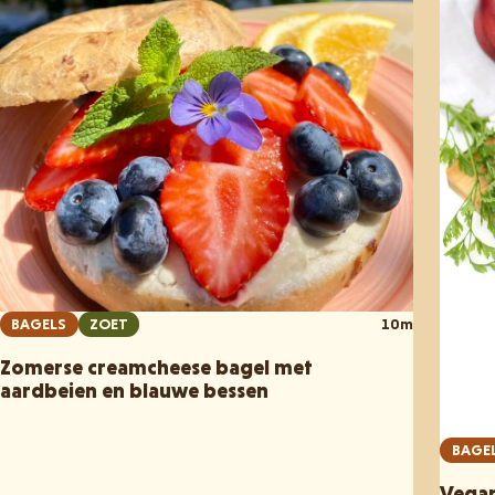
BAGELS
ZOET
10m
Zomerse creamcheese bagel met
aardbeien en blauwe bessen
BAGE
Vegan