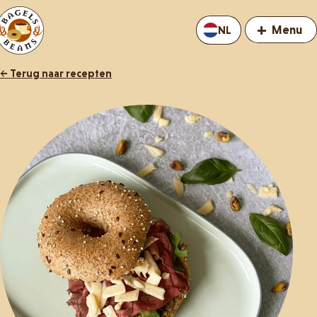
+
Menu
NL
← Terug naar recepten