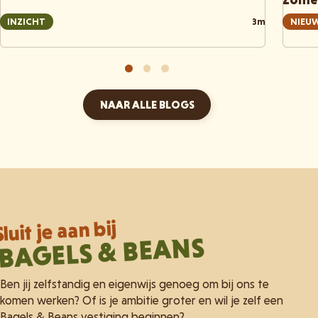
INZICHT
3m
NIEU
NAAR ALLE BLOGS
Sluit je aan bij
BAGELS & BEANS
Ben jij zelfstandig en eigenwijs genoeg om bij ons te
komen werken? Of is je ambitie groter en wil je zelf een
Bagels & Beans vestiging beginnen?