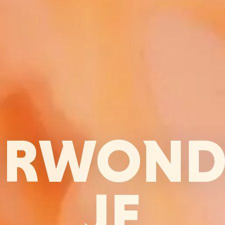
ERWOND
JE