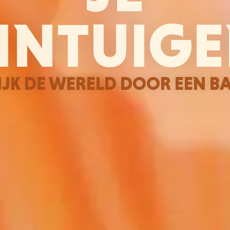
INTUIG
IJK DE WERELD DOOR EEN B