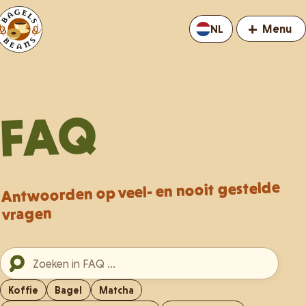
+
Menu
NL
FAQ
Antwoorden op veel- en nooit gestelde
vragen
Koffie
Bagel
Matcha