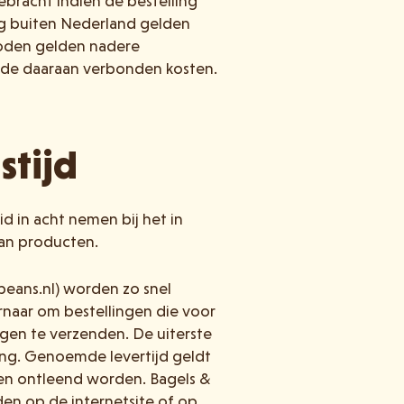
bracht indien de bestelling
ing buiten Nederland gelden
hoden gelden nadere
de daaraan verbonden kosten.
stijd
d in acht nemen bij het in
van producten.
beans.nl) worden zo snel
ernaar om bestellingen die voor
gen te verzenden. De uiterste
ling. Genoemde levertijd geldt
hten ontleend worden. Bagels &
en op de internetsite of op