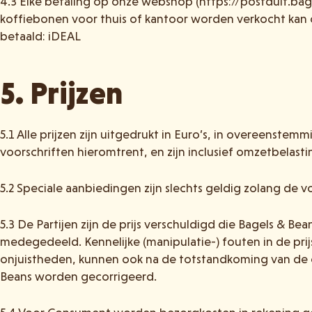
4.3 Elke betaling op onze webshop (https://postduif.bag
koffiebonen voor thuis of kantoor worden verkocht ka
betaald: iDEAL
5. Prijzen
5.1 Alle prijzen zijn uitgedrukt in Euro’s, in overeenstem
voorschriften hieromtrent, en zijn inclusief omzetbelasti
5.2 Speciale aanbiedingen zijn slechts geldig zolang de v
5.3 De Partijen zijn de prijs verschuldigd die Bagels & Be
medegedeeld. Kennelijke (manipulatie-) fouten in de pri
onjuistheden, kunnen ook na de totstandkoming van de
Beans worden gecorrigeerd.