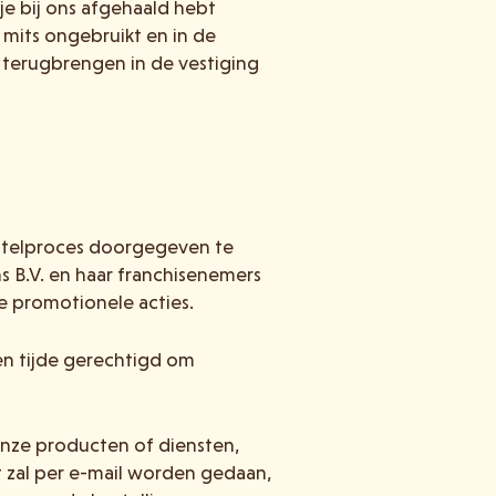
je bij ons afgehaald hebt
, mits ongebruikt en in de
f terugbrengen in de vestiging
estelproces doorgegeven te
ns B.V. en haar franchisenemers
 promotionele acties.
len tijde gerechtigd om
onze producten of diensten,
it zal per e-mail worden gedaan,