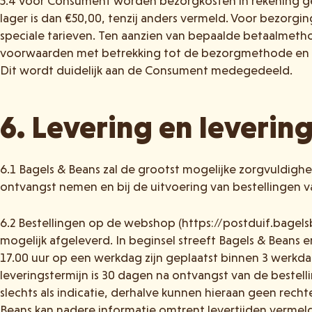
5.4 Voor Consument worden bezorgkosten in rekening ge
lager is dan €50,00, tenzij anders vermeld. Voor bezorg
speciale tarieven. Ten aanzien van bepaalde betaalmet
voorwaarden met betrekking tot de bezorgmethode en 
Dit wordt duidelijk aan de Consument medegedeeld.
6. Levering en levering
6.1 Bagels & Beans zal de grootst mogelijke zorgvuldighei
ontvangst nemen en bij de uitvoering van bestellingen 
6.2 Bestellingen op de webshop (https://postduif.bagels
mogelijk afgeleverd. In beginsel streeft Bagels & Beans 
17.00 uur op een werkdag zijn geplaatst binnen 3 werkda
leveringstermijn is 30 dagen na ontvangst van de bestel
slechts als indicatie, derhalve kunnen hieraan geen rec
Beans kan nadere informatie omtrent levertijden vermeld